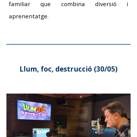
familiar que combina diversió i
aprenentatge.
Llum, foc, destrucció
(
30
/0
5
)