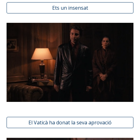
Ets un insensat
El Vaticà ha donat la seva aprovació