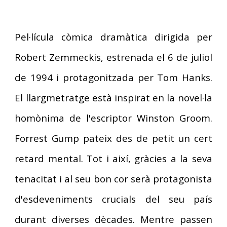
Pel·lícula c
òmica
dramàtica dirigida per
Robert Zemmeckis
, estrenada el
6
de
juliol
de 199
4
i protagonitzada per Tom Hanks.
El llargmetratge està inspirat en la novel·la
homònima de l'escriptor Winston Groom.
Forrest Gump pateix des de petit un cert
retard mental. Tot i així, gràcies a la seva
tenacitat i al seu bon cor serà protagonista
d'esdeveniments crucials del seu país
durant diverses dècades. Mentre passen