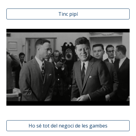
Tinc pipí
Ho sé tot del negoci de les gambes