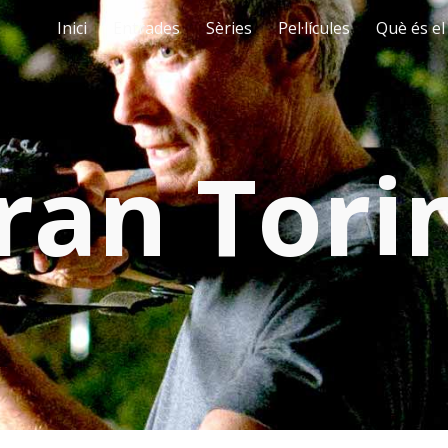
Inici
Entrades
Sèries
Pel·lícules
Què és el
ip to main content
Skip to navigat
ran Tori