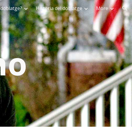
 doblatge?
Història del doblatge
More
ion
no