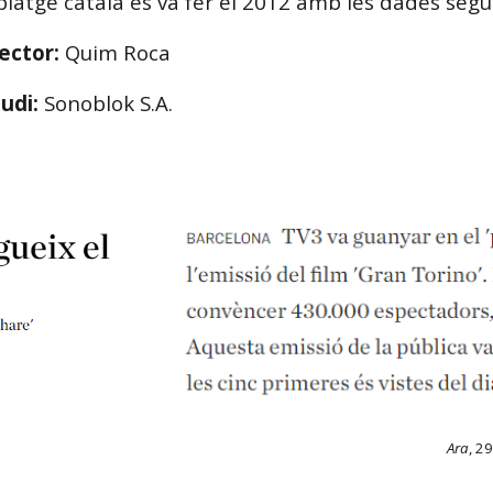
blatge català es va fer el 2012 amb les dades segü
rector:
Quim Roca
tudi:
Sonoblok S.A.
Ara
, 2