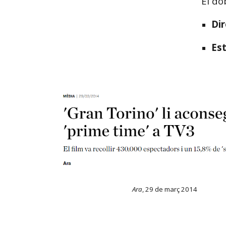
El do
Di
Es
Ara
, 29 de març 2014