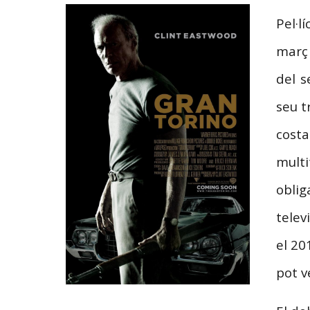
Pel·l
març 
del s
seu t
costa
multi
oblig
telev
el 20
pot v