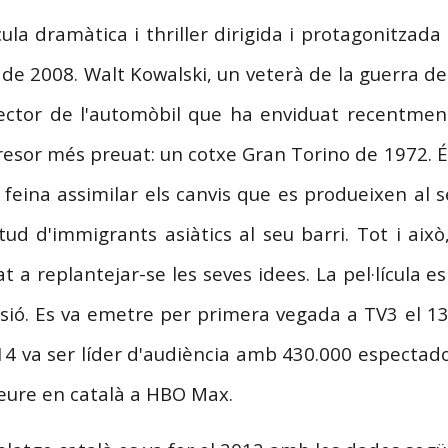
ícula dramàtica i thriller dirigida i protagonitzad
de 2008. Walt Kowalski, un veterà de la guerra de
ector de l'automòbil que ha enviduat recentmen
resor més preuat: un cotxe Gran Torino de 1972. És
 feina assimilar els canvis que es produeixen al 
tud d'immigrants asiàtics al seu barri. Tot i aix
at a replantejar-se les seves idees. La pel·lícula 
isió. Es va emetre per primera vegada a TV3 el 1
14 va ser líder d'audiència amb 430.000 espectad
eure en català a HBO Max.