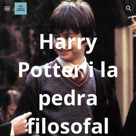
Skip to main content
Skip to navigation
Harry
Potter i la
pedra
filosofal