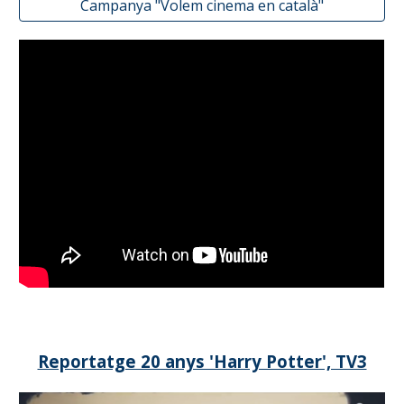
Campanya "Volem cinema en català"
Reportatge 20 anys 'Harry Potter', TV3