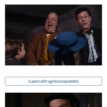
Supercalifragilisticexpialidós