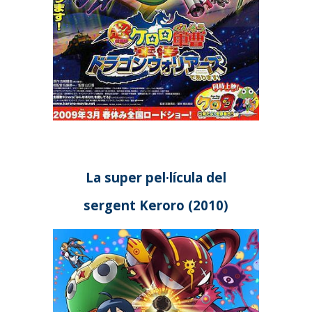
La super pel·lícula del
s
ergent Keroro (20
10
)