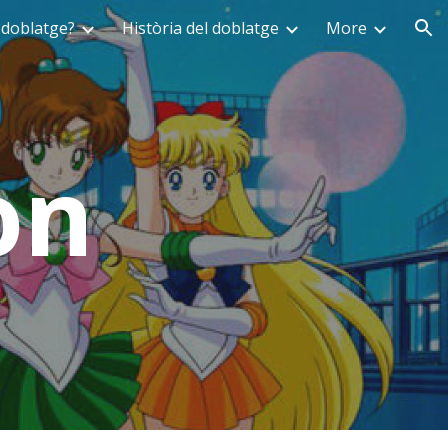
 doblatge?
Història del doblatge
More
ion
on