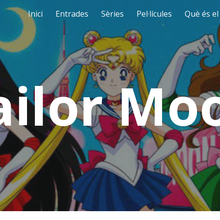
Inici
Entrades
Sèries
Pel·lícules
Què és el
ip to main content
Skip to navigat
ailor Mo