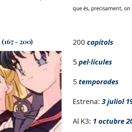
que és, precisament, on
(167 - 200)
200
capítols
5
pel·lícules
5
temporades
Estrena:
3 juliol
1
Al
K3
:
1
octubre
2