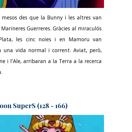
mesos des que la Bunny i les altres van
s Marineres Guerreres. Gràcies al miraculós
 Plata, les cinc noies i en Mamoru van
n una vida normal i corrent. Aviat, però,
ne i l'Ale, arribaran a la Terra a la recerca
a.
oon SuperS (128 - 166)