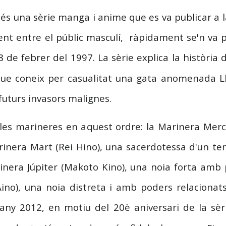
és una sèrie manga i anime que es va publicar a l
ent entre el públic masculí, ràpidament se'n va p
8 de febrer del 1997. La sèrie explica la història 
 que coneix per casualitat una gata anomenada Ll
 futurs invasors malignes.
les marineres en aquest ordre: la Marinera Merc
rinera Mart (Rei Hino), una sacerdotessa d'un te
inera Júpiter (Makoto Kino), una noia forta amb 
ino), una noia distreta i amb poders relacionat
'any 2012, en motiu del 20è aniversari de la sèri