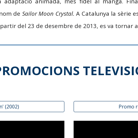
 adaptació animada, més fidel al manga. Final
l nom de
Sailor Moon Crystal.
A Catalunya la sèrie e
 a partir del 23 de desembre de 2013, es va tornar
PROMOCIONS TELEVISI
n' (2002)
Promo r