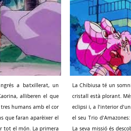
ngrés a batxillerat, un
La Chibiusa té un somni
Kaorina, alliberen el que
cristall està plorant. Mé
à tres humans amb el cor
eclipsi i, a l'interior d'
ns que faran aparèixer el
el seu Trio d'Amazones: l'
r tot el món. La primera
La seva missió és desco