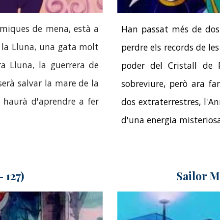
ramiques de mena, està a
Han passat més de dos 
à la Lluna, una gata molt
perdre els records de le
ra Lluna, la guerrera de
poder del Cristall de
 serà salvar la mare de la
sobreviure, però ara fa
, haurà d'aprendre a fer
dos extraterrestres, l'An
d'una energia misterios
 127)
Sailor M