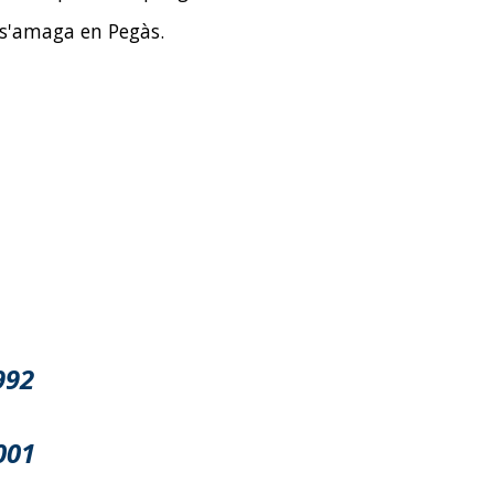
 s'amaga en Pegàs.
99
2
00
1